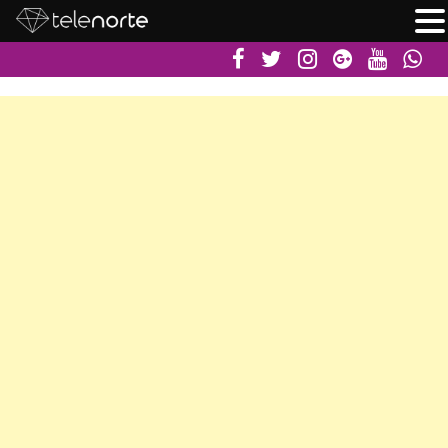
Skip






to
content