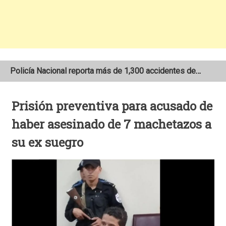
Policía Nacional reporta más de 1,300 accidentes de tránsito en Nicaragua
Se incendia camión que transportaba merienda escolar al sur de Estelí
Prisión preventiva para acusado de
Joven motociclista de 19 años muere en trágico accidente de tránsito en León
haber asesinado de 7 machetazos a
su ex suegro