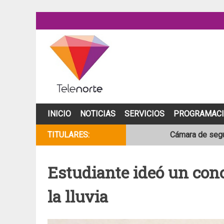
Skip
to
content
INICIO
NOTICIAS
SERVICIOS
PROGRAMAC
Cámara de segur
TITULARES:
NOAA mantiene 
Estudiante ideó un con
Adolescente fal
la lluvia