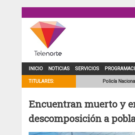
Skip
to
content
INICIO
NOTICIAS
SERVICIOS
PROGRAMAC
TITULARES:
Policía Naciona
Se incendia cam
Encuentran muerto y e
Joven motocicli
descomposición a pobla