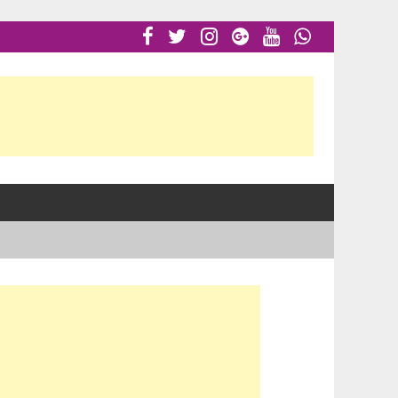





