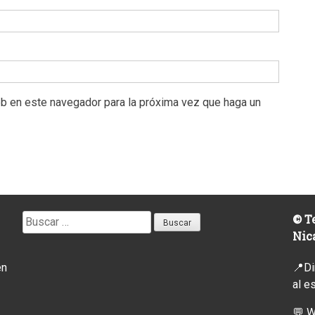
eb en este navegador para la próxima vez que haga un
Buscar:
© Te
Nic
en
📍Di
al e
💬 