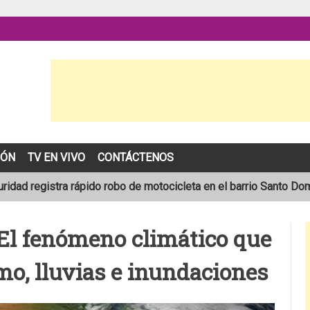
IÓN
TV EN VIVO
CONTÁCTENOS
idad registra rápido robo de motocicleta en el barrio Santo Do
pronóstico de una temporada de huracanes por debajo de lo norm
 El fenómeno climático que
lece tras ser arrollado por un taxi frente a la COTRAN Norte en E
emo, lluvias e inundaciones