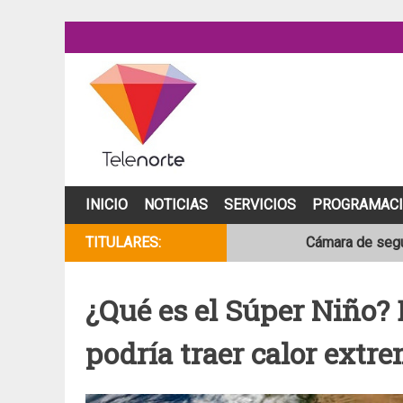
Skip
to
content
INICIO
NOTICIAS
SERVICIOS
PROGRAMAC
TITULARES:
Cámara de segur
NOAA mantiene 
¿Qué es el Súper Niño?
Adolescente fal
podría traer calor extr