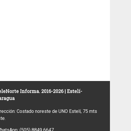
leNorte Informa. 2016-2026 | Estelí-
aragua
rección: Costado noreste de UNO Estelí, 75 mts
ste.
WhatsApp:
(505) 8849 6647