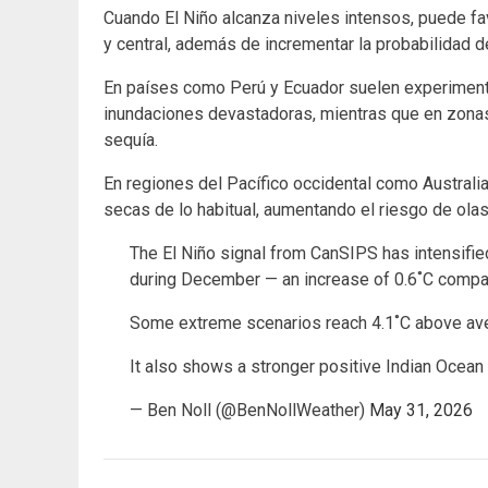
Cuando El Niño alcanza niveles intensos, puede fav
y central, además de incrementar la probabilidad d
En países como Perú y Ecuador suelen experiment
inundaciones devastadoras, mientras que en zona
sequía.
En regiones del Pacífico occidental como Australia
secas de lo habitual, aumentando el riesgo de olas
The El Niño signal from CanSIPS has intensified
during December — an increase of 0.6˚C compar
Some extreme scenarios reach 4.1˚C above av
It also shows a stronger positive Indian Ocean
— Ben Noll (@BenNollWeather)
May 31, 2026