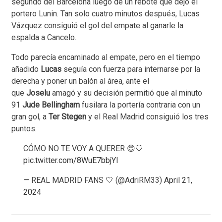
segundo del Barcelona luego de un rebote que dejó el
portero Lunin. Tan solo cuatro minutos después, Lucas
Vázquez consiguió el gol del empate al ganarle la
espalda a Cancelo.
Todo parecía encaminado al empate, pero en el tiempo
añadido
Lucas
seguía con fuerza para internarse por la
derecha y poner un balón al área, ante el
que
Joselu
amagó y su decisión permitió que al minuto
91
Jude
Bellingham
fusilara la portería contraria con un
gran gol, a
Ter Stegen
y el Real Madrid consiguió los tres
puntos.
CÓMO NO TE VOY A QUERER 😍🤍
pic.twitter.com/8WuE7bbjYI
— REAL MADRID FANS 🤍 (@AdriRM33)
April 21,
2024