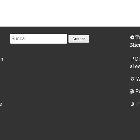
Buscar:
© Te
Nic
en
📍Di
al e
💬 
o
🎬 P
e
📡
P