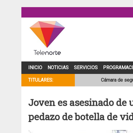
Skip
to
content
INICIO
NOTICIAS
SERVICIOS
PROGRAMAC
TITULARES:
Cámara de segur
NOAA mantiene 
Joven es asesinado de 
Adolescente fal
pedazo de botella de vi