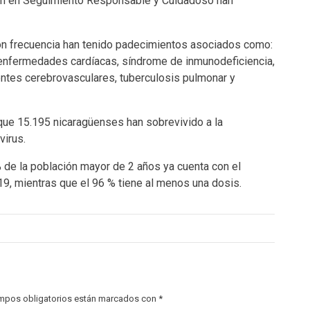
an en Seguimiento Responsable y Cuidadoso han
on frecuencia han tenido padecimientos asociados como:
d, enfermedades cardíacas, síndrome de inmunodeficiencia,
dentes cerebrovasculares, tuberculosis pulmonar y
 que 15.195 nicaragüenses han sobrevivido a la
virus.
% de la población mayor de 2 años ya cuenta con el
9, mientras que el 96 % tiene al menos una dosis.
mpos obligatorios están marcados con
*