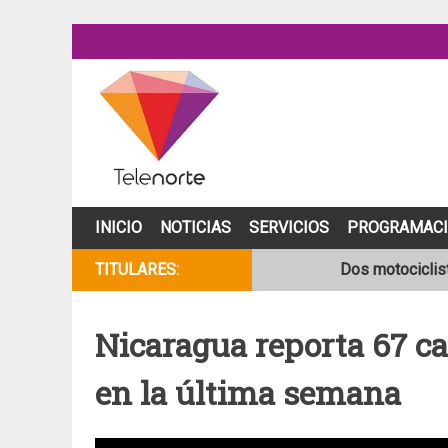
Skip
to
content
INICIO
NOTICIAS
SERVICIOS
PROGRAMAC
TITULARES:
Dos motociclist
Joven motocicli
Nicaragua reporta 67 ca
NOAA mantiene 
en la última semana