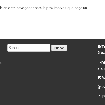
eb en este navegador para la próxima vez que haga un
Buscar:
© Te
Nic
e
📍Di
al e
💬 
🎬 P
📡
P