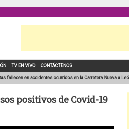
IÓN
TV EN VIVO
CONTÁCTENOS
as fallecen en accidentes ocurridos en la Carretera Nueva a Le
sta de 19 años muere en trágico accidente de tránsito en León
sos positivos de Covid-19
pronóstico de una temporada de huracanes por debajo de lo norm