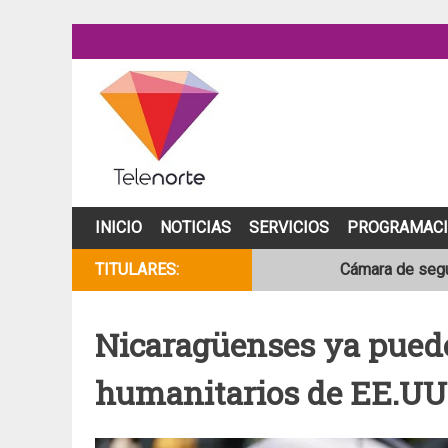
Skip
to
content
INICIO
NOTICIAS
SERVICIOS
PROGRAMAC
Cámara de segur
TITULARES:
NOAA mantiene 
Nicaragüenses ya pued
Adolescente fal
humanitarios de EE.UU