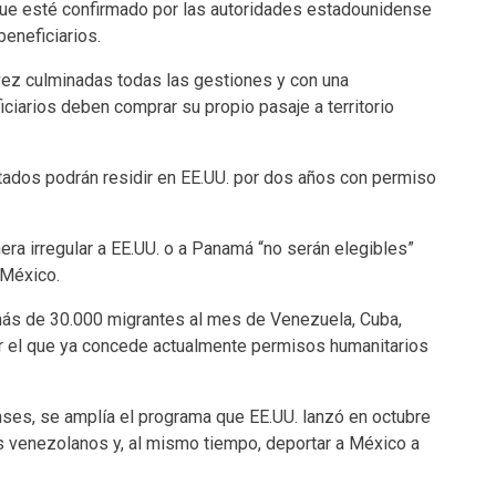
que esté confirmado por las autoridades estadounidense
beneficiarios.
vez culminadas todas las gestiones y con una
ficiarios deben comprar su propio pasaje a territorio
tados podrán residir en EE.UU. por dos años con permiso
ra irregular a EE.UU. o a Panamá “no serán elegibles”
 México.
más de 30.000 migrantes al mes de Venezuela, Cuba,
or el que ya concede actualmente permisos humanitarios
enses, se amplía el programa que EE.UU. lanzó en octubre
 venezolanos y, al mismo tiempo, deportar a México a