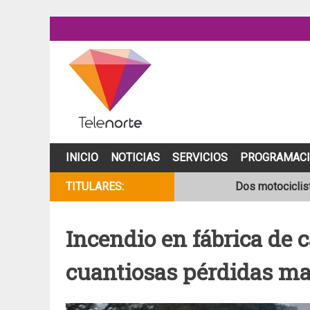
Skip
to
content
INICIO
NOTICIAS
SERVICIOS
PROGRAMAC
TITULARES:
Dos motociclist
Joven motocicli
Incendio en fábrica de c
NOAA mantiene 
cuantiosas pérdidas ma