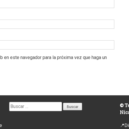
eb en este navegador para la próxima vez que haga un
Buscar:
© Te
Nic
e
📍Di