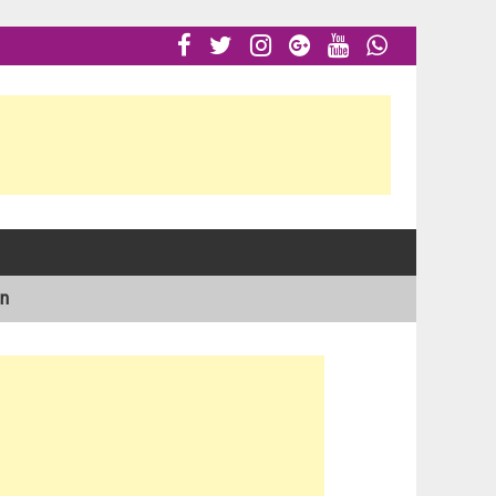






ón
al en el Atlántico