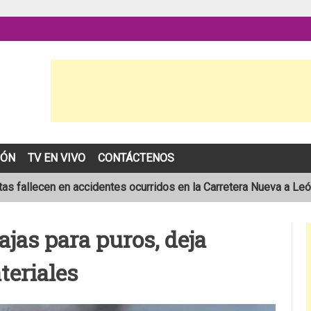
IÓN
TV EN VIVO
CONTÁCTENOS
as fallecen en accidentes ocurridos en la Carretera Nueva a Le
sta de 19 años muere en trágico accidente de tránsito en León
ajas para puros, deja
pronóstico de una temporada de huracanes por debajo de lo norm
teriales