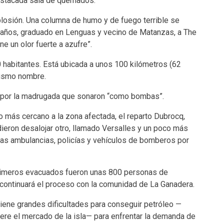
estacada sala de quemados.
plosión. Una columna de humo y de fuego terrible se
32 años, graduado en Lenguas y vecino de Matanzas, a The
ne un olor fuerte a azufre”.
 habitantes. Está ubicada a unos 100 kilómetros (62
 mismo nombre.
 por la madrugada que sonaron “como bombas”.
o más cercano a la zona afectada, el reparto Dubrocq,
eron desalojar otro, llamado Versalles y un poco más
as ambulancias, policías y vehículos de bomberos por
rimeros evacuados fueron unas 800 personas de
e continuará el proceso con la comunidad de La Ganadera.
iene grandes dificultades para conseguir petróleo —
iere el mercado de la isla— para enfrentar la demanda de