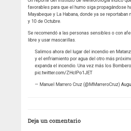
Un reporte del Instituto de Meteorología indicó qu
favorables para que el humo siga propagándose ha
Mayabeque y La Habana, donde ya se reportaban n
y 10 de Octubre.
Se recomendó a las personas sensibles o con afect
libre y usar mascarillas.
Salimos ahora del lugar del incendio en Matan
y el enfriamiento por agua del otro más próximo
expanda el incendio. Una vez más los Bombero
pic.twitter.com/ZHclPo1JET
— Manuel Marrero Cruz (@MMarreroCruz)
Augu
Deja un comentario