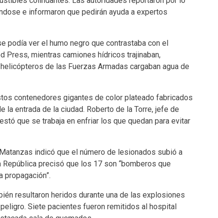
tibles colindantes. Las autoridades reportaron por lo
ndose e informaron que pedirán ayuda a expertos
e podía ver el humo negro que contrastaba con el
d Press, mientras camiones hídricos trajinaban,
s helicópteros de las Fuerzas Armadas cargaban agua de
tos contenedores gigantes de color plateado fabricados
 la entrada de la ciudad. Roberto de la Torre, jefe de
tó que se trabaja en enfriar los que quedan para evitar
 Matanzas indicó que el número de lesionados subió a
la República precisó que los 17 son “bomberos que
a propagación”.
mbién resultaron heridos durante una de las explosiones
peligro. Siete pacientes fueron remitidos al hospital