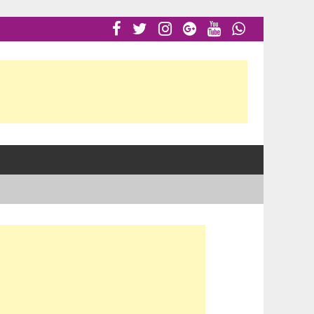





