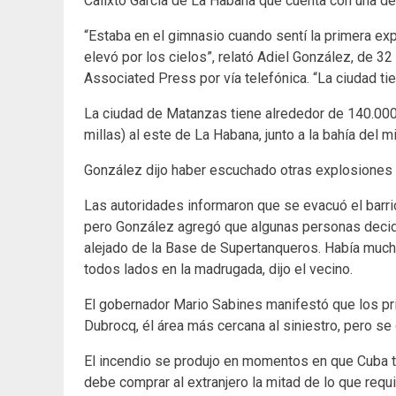
Calixto García de La Habana que cuenta con una d
“Estaba en el gimnasio cuando sentí la primera ex
elevó por los cielos”, relató Adiel González, de 
Associated Press por vía telefónica. “La ciudad tie
La ciudad de Matanzas tiene alrededor de 140.000
millas) al este de La Habana, junto a la bahía del
González dijo haber escuchado otras explosiones
Las autoridades informaron que se evacuó el barri
pero González agregó que algunas personas decidi
alejado de la Base de Supertanqueros. Había much
todos lados en la madrugada, dijo el vecino.
El gobernador Mario Sabines manifestó que los p
Dubrocq, él área más cercana al siniestro, pero s
El incendio se produjo en momentos en que Cuba t
debe comprar al extranjero la mitad de lo que requ