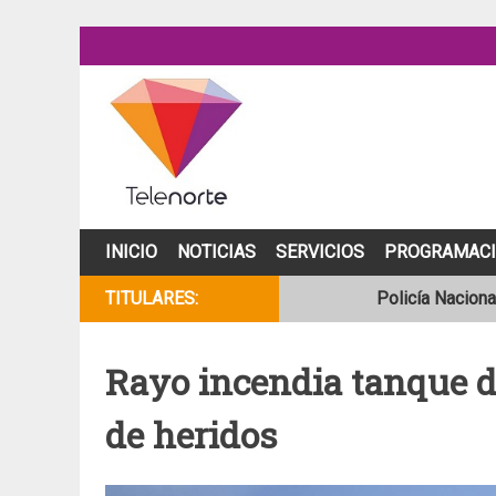
Skip
to
content
INICIO
NOTICIAS
SERVICIOS
PROGRAMAC
TITULARES:
Policía Naciona
Se incendia cam
Rayo incendia tanque d
Joven motocicli
de heridos