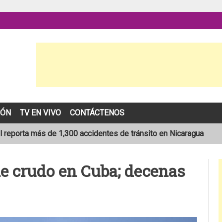
IÓN
TV EN VIVO
CONTÁCTENOS
l reporta más de 1,300 accidentes de tránsito en Nicaragua
ión que transportaba merienda escolar al sur de Estelí
e crudo en Cuba; decenas
sta de 19 años muere en trágico accidente de tránsito en León