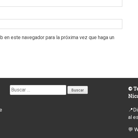
eb en este navegador para la próxima vez que haga un
Buscar:
© Te
Nic
e
📍Di
al e
💬 