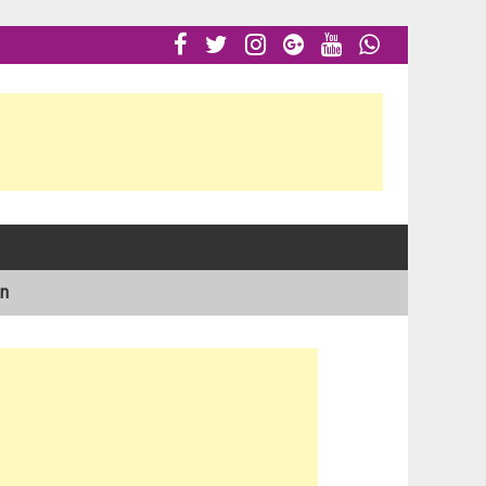






ón
al en el Atlántico