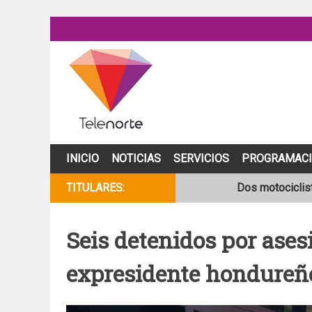
Skip
to
content
INICIO
NOTICIAS
SERVICIOS
PROGRAMAC
TITULARES:
Dos motociclist
Joven motocicli
Seis detenidos por asesi
NOAA mantiene 
expresidente hondureñ