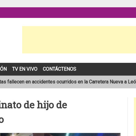
IÓN
TV EN VIVO
CONTÁCTENOS
as fallecen en accidentes ocurridos en la Carretera Nueva a Le
sta de 19 años muere en trágico accidente de tránsito en León
nato de hijo de
pronóstico de una temporada de huracanes por debajo de lo norm
o