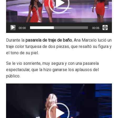
00:00
00:06
Durante la
pasarela de traje de baño
, Ana Marcelo lució un
traje color turquesa de dos piezas, que resaltó su figura y
el tono de su piel.
Se le vio sonriente, muy segura y con una pasarela
espectacular, que la hizo ganarse los aplausos del
público.
Reproductor
de
vídeo