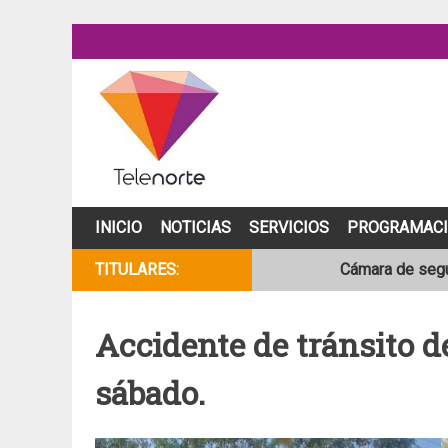
Skip
to
content
INICIO
NOTICIAS
SERVICIOS
PROGRAMAC
Cámara de segur
TITULARES:
NOAA mantiene 
Accidente de tránsito d
Adolescente fal
sábado.