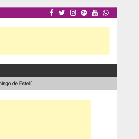






mingo de Estelí
al en el Atlántico
stelí