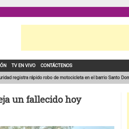
IÓN
TV EN VIVO
CONTÁCTENOS
idad registra rápido robo de motocicleta en el barrio Santo Do
pronóstico de una temporada de huracanes por debajo de lo norm
eja un fallecido hoy
lece tras ser arrollado por un taxi frente a la COTRAN Norte en E