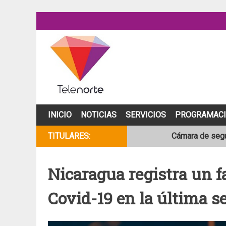
Skip
to
content
INICIO
NOTICIAS
SERVICIOS
PROGRAMAC
TITULARES:
Cámara de segur
NOAA mantiene 
Nicaragua registra un fa
Adolescente fal
Covid-19 en la última 