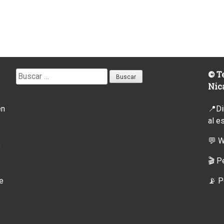
Buscar:
© Te
Nic
en
📍Di
al e
💬 
o
🎬 P
e
📡
P