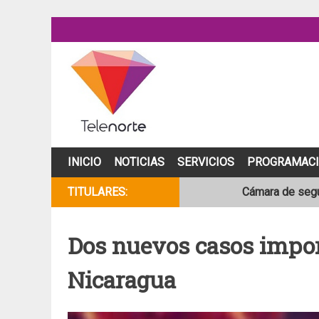
Skip
to
content
INICIO
NOTICIAS
SERVICIOS
PROGRAMAC
TITULARES:
Cámara de segur
NOAA mantiene 
Dos nuevos casos impor
Adolescente fal
Nicaragua