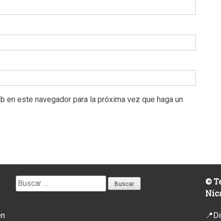
eb en este navegador para la próxima vez que haga un
Buscar:
© Te
Nic
en
📍Di