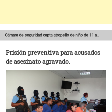
Cámara de seguridad capta atropello de niño de 11 años en el sector Las 3M de Matagalpa
Dos motociclistas pierden la vida tras colisionar contra vehículos de carga pesada
Prisión preventiva para acusados
Encuentran sin vida a anciano de 94 años reportado como desaparecido en San Juan del Río Coco
de asesinato agravado.