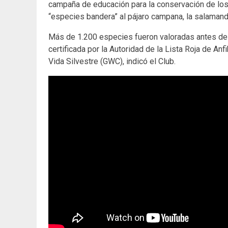
campaña de educación para la conservación de los
“especies bandera” al pájaro campana, la salamand
Más de 1.200 especies fueron valoradas antes de co
certificada por la Autoridad de la Lista Roja de Anf
Vida Silvestre (GWC), indicó el Club.