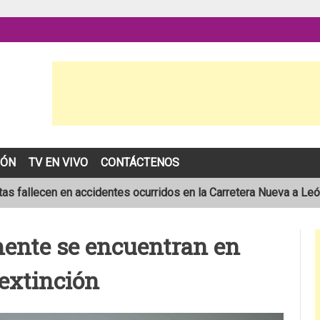
IÓN
TV EN VIVO
CONTÁCTENOS
as fallecen en accidentes ocurridos en la Carretera Nueva a Le
sta de 19 años muere en trágico accidente de tránsito en León
mente se encuentran en
pronóstico de una temporada de huracanes por debajo de lo norm
 extinción