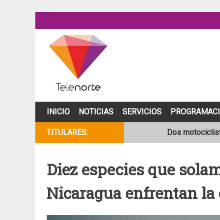
Skip
to
content
INICIO
NOTICIAS
SERVICIOS
PROGRAMAC
Dos motociclist
TITULARES:
Joven motocicli
Diez especies que sola
NOAA mantiene 
Nicaragua enfrentan la