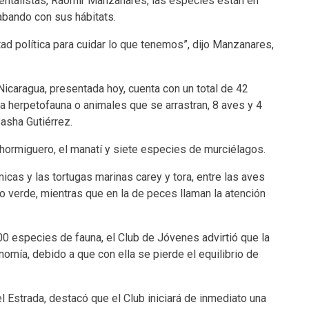
ntalistas, Raomir Manzanares, las especies están en
abando con sus hábitats.
tad política para cuidar lo que tenemos”, dijo Manzanares,
icaragua, presentada hoy, cuenta con un total de 42
a herpetofauna o animales que se arrastran, 8 aves y 4
Sasha Gutiérrez.
 hormiguero, el manatí y siete especies de murciélagos.
cas y las tortugas marinas carey y tora, entre las aves
a o verde, mientras que en la de peces llaman la atención
0 especies de fauna, el Club de Jóvenes advirtió que la
omía, debido a que con ella se pierde el equilibrio de
l Estrada, destacó que el Club iniciará de inmediato una