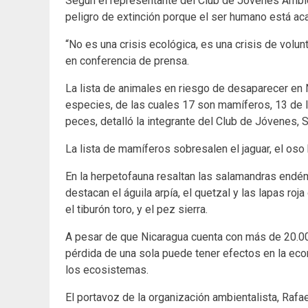
Según el representante del Club de Jóvenes Ambie
peligro de extinción porque el ser humano está ac
“No es una crisis ecológica, es una crisis de volun
en conferencia de prensa.
La lista de animales en riesgo de desaparecer en N
especies, de las cuales 17 son mamíferos, 13 de l
peces, detalló la integrante del Club de Jóvenes, 
La lista de mamíferos sobresalen el jaguar, el oso
En la herpetofauna resaltan las salamandras endémi
destacan el águila arpía, el quetzal y las lapas roj
el tiburón toro, y el pez sierra.
A pesar de que Nicaragua cuenta con más de 20.00
pérdida de una sola puede tener efectos en la econ
los ecosistemas.
El portavoz de la organización ambientalista, Rafae