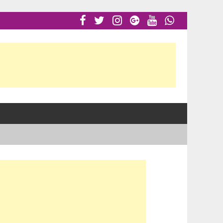





