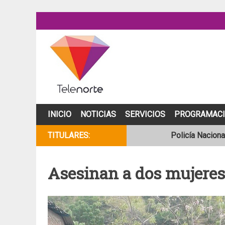
Skip
to
content
INICIO
NOTICIAS
SERVICIOS
PROGRAMAC
TITULARES:
Policía Naciona
Se incendia cam
Asesinan a dos mujeres 
Joven motocicli