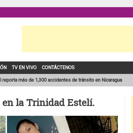
IÓN
TV EN VIVO
CONTÁCTENOS
l reporta más de 1,300 accidentes de tránsito en Nicaragua
ión que transportaba merienda escolar al sur de Estelí
en la Trinidad Estelí.
sta de 19 años muere en trágico accidente de tránsito en León