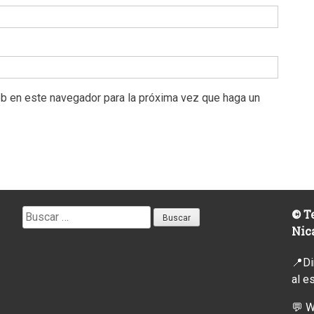
eb en este navegador para la próxima vez que haga un
Buscar:
© Te
Nic
📍Di
al e
💬 