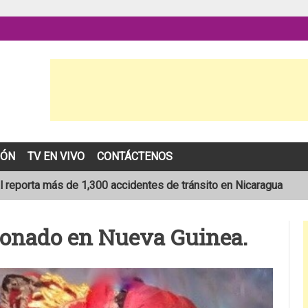
IÓN
TV EN VIVO
CONTÁCTENOS
l reporta más de 1,300 accidentes de tránsito en Nicaragua
ión que transportaba merienda escolar al sur de Estelí
onado en Nueva Guinea.
sta de 19 años muere en trágico accidente de tránsito en León