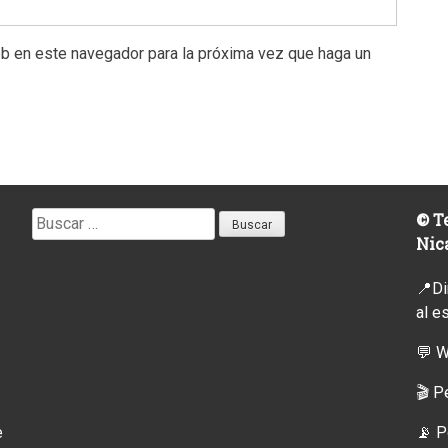
eb en este navegador para la próxima vez que haga un
Buscar:
© Te
Nic
📍Di
al e
💬 
🎬 P
e
📡
P