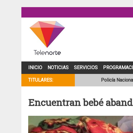
Skip
to
content
INICIO
NOTICIAS
SERVICIOS
PROGRAMAC
TITULARES:
Policía Naciona
Se incendia cam
Encuentran bebé aband
Joven motocicli