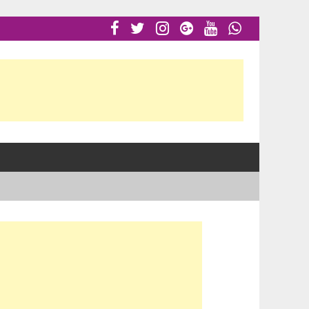





