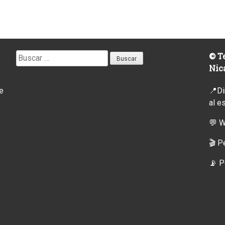
Buscar:
© Te
Nic
e
📍Di
al e
💬 
🎬 P
📡
P