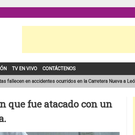
IÓN
TV EN VIVO
CONTÁCTENOS
as fallecen en accidentes ocurridos en la Carretera Nueva a Le
sta de 19 años muere en trágico accidente de tránsito en León
en que fue atacado con un
pronóstico de una temporada de huracanes por debajo de lo norm
a.