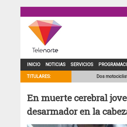
Skip
to
content
INICIO
NOTICIAS
SERVICIOS
PROGRAMAC
TITULARES:
Dos motociclist
Joven motocicli
En muerte cerebral jov
NOAA mantiene 
desarmador en la cabez