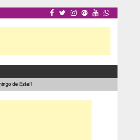






mingo de Estelí
al en el Atlántico
stelí