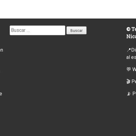
Buscar:
© Te
Nic
en
📍Di
al e
💬 
o
🎬 P
e
📡
P