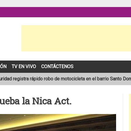
IÓN
TV EN VIVO
CONTÁCTENOS
idad registra rápido robo de motocicleta en el barrio Santo Do
pronóstico de una temporada de huracanes por debajo de lo norm
eba la Nica Act.
lece tras ser arrollado por un taxi frente a la COTRAN Norte en E