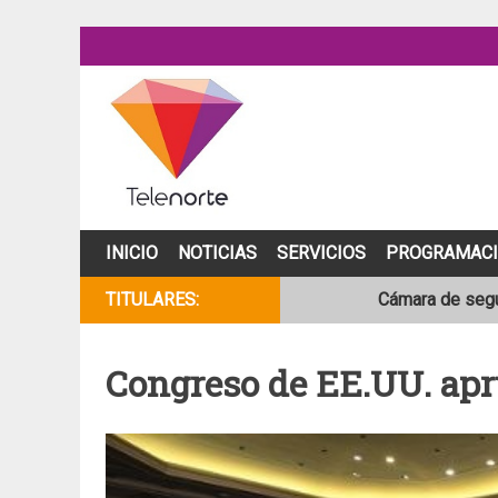
Skip
to
content
INICIO
NOTICIAS
SERVICIOS
PROGRAMAC
TITULARES:
Cámara de segur
NOAA mantiene 
Congreso de EE.UU. apru
Adolescente fal