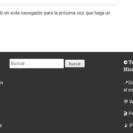
eb en este navegador para la próxima vez que haga un
Buscar:
© Te
Nic
en
📍Di
al e
💬 
o
🎬 P
e
📡
P