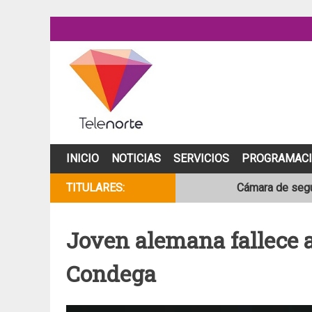
Skip
to
content
INICIO
NOTICIAS
SERVICIOS
PROGRAMAC
TITULARES:
Cámara de segur
NOAA mantiene 
Joven alemana fallece 
Adolescente fal
Condega