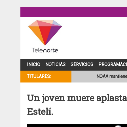
Skip
to
content
INICIO
NOTICIAS
SERVICIOS
PROGRAMAC
TITULARES:
NOAA mantiene 
Dos motociclist
Un joven muere aplasta
Cámara de segur
Estelí.