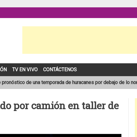
IÓN
TV EN VIVO
CONTÁCTENOS
pronóstico de una temporada de huracanes por debajo de lo norm
as fallecen en accidentes ocurridos en la Carretera Nueva a Le
do por camión en taller de
idad registra rápido robo de motocicleta en el barrio Santo Do