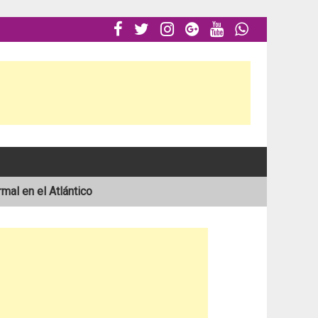






al en el Atlántico
ón
mingo de Estelí