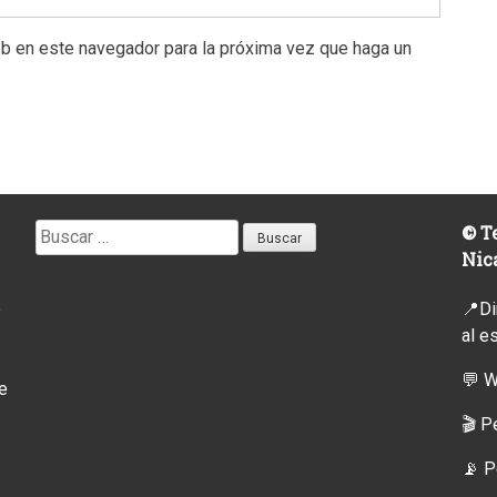
eb en este navegador para la próxima vez que haga un
Buscar:
© Te
Nic
o
📍Di
al e
💬 
e
🎬 P
📡
P